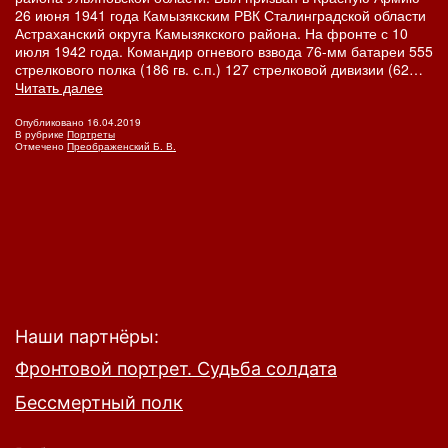
26 июня 1941 года Камызякским РВК Сталинградской области
Астраханский округа Камызякского района. На фронте с 10
июля 1942 года. Командир огневого взвода 76-мм батареи 555
стрелкового полка (186 гв. с.п.) 127 стрелковой дивизии (62…
Гвардии
Читать далее
старший
сержант
Опубликовано
16.04.2019
В рубрике
Портреты
В.
Отмечено
Преображенский Б. В.
П.
Самойлов
Наши партнёры:
Фронтовой портрет. Судьба солдата
Бессмертный полк