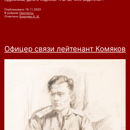
Опубликовано
16.11.2023
В рубрике
Портреты
Отмечено
Бородин А. И.
Офицер связи лейтенант Комяков