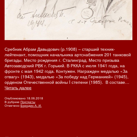
Сребник Абрам Давыдович (р.1908) – старший техник-
лейтенант, помощник начальника артснабжения 201 танковой
бригады. Место рождения г. Сталинград. Место призыва
Автозаводский РВК г. Горький. В РККА с июля 1941 года, на
фронте с мая 1942 года. Контужен. Награжден медалью «За
отвагу» (1943), медалью «За победу над Германией» (1945),
орденом Отечественной войны I степени (1985). В составе…
Старший
Читать далее
лейтенант
Сребник
Опубликовано
18.06.2018
В рубрике
Портреты
Отмечено
Бородин А. И.