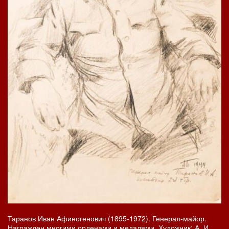
Таранов Иван Афиногенович (1895-1972). Генерал-майор.
Награжден многими орденами и медалями. Художник: А. И.