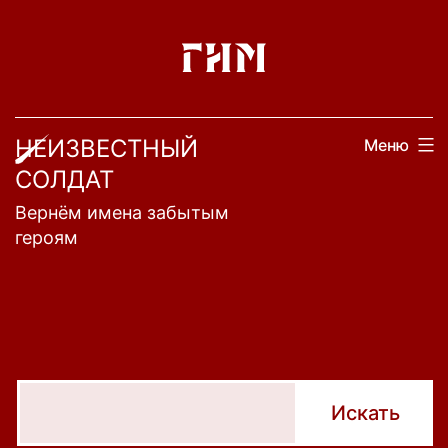
Перейти
к
содержимому
НЕИЗВЕСТНЫЙ
Меню
СОЛДАТ
Вернём имена забытым
героям