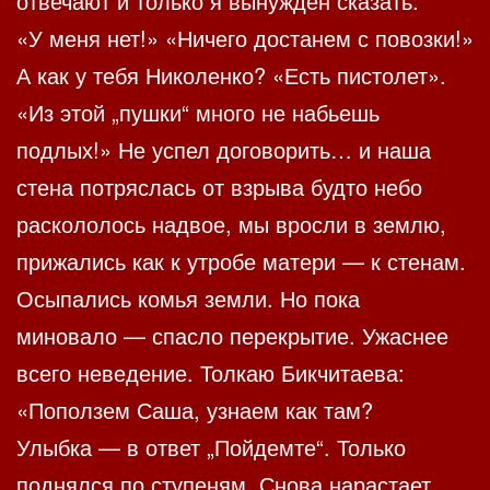
отвечают и только я вынужден сказать:
«У меня нет!» «Ничего достанем с повозки!»
А как у тебя Николенко? «Есть пистолет».
«Из этой „пушки“ много не набьешь
подлых!» Не успел договорить… и наша
стена потряслась от взрыва будто небо
раскололось надвое, мы вросли в землю,
прижались как к утробе матери — к стенам.
Осыпались комья земли. Но пока
миновало — спасло перекрытие. Ужаснее
всего неведение. Толкаю Бикчитаева:
«Поползем Саша, узнаем как там?
Улыбка — в ответ „Пойдемте“. Только
поднялся по ступеням. Снова нарастает