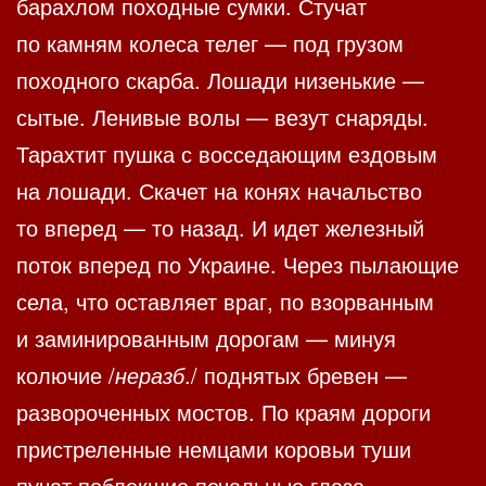
барахлом походные сумки. Стучат
по камням колеса телег — под грузом
походного скарба. Лошади низенькие —
сытые. Ленивые волы — везут снаряды.
Тарахтит пушка с восседающим ездовым
на лошади. Скачет на конях начальство
то вперед — то назад. И идет железный
поток вперед по Украине. Через пылающие
села, что оставляет враг, по взорванным
и заминированным дорогам — минуя
колючие /
неразб
./ поднятых бревен —
развороченных мостов. По краям дороги
пристреленные немцами коровьи туши
пучат поблекшие печальные глаза,