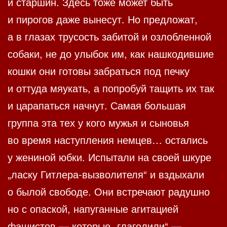
и старшин. Здесь тоже может быть
и пирогов даже вынесут. Но предложат,
а в глазах трусость забитой и озлобленной
собаки, не до улыбок им, как нашкодившие
кошки они готовы забраться под печку
и оттуда мяукать, а попробуй тащить их так
и царапаться начнут. Самая большая
группа эта тех у кого мужья и сыновья
во время наступления немцев… остались
у жениной юбки. Испытали на своей шкуре
„ласку Гитлера-вызволителя“ и вздыхали
о былой свободе. Они встречают радушно
но с опаской, напуганные агитацией
фашистов — которые „глаголили“ —