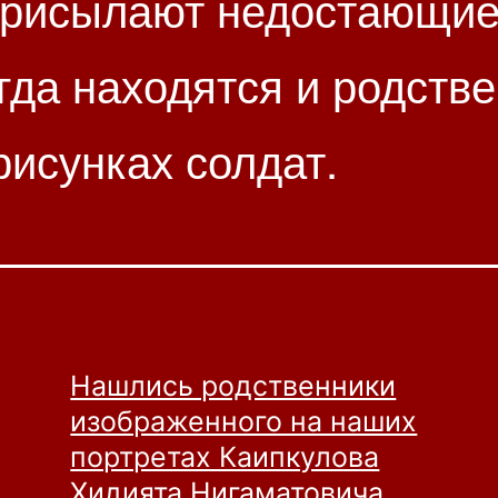
присылают недостающие
огда находятся и родств
исунках солдат.
Нашлись родственники
изображенного на наших
портретах Каипкулова
Хидията Нигаматовича