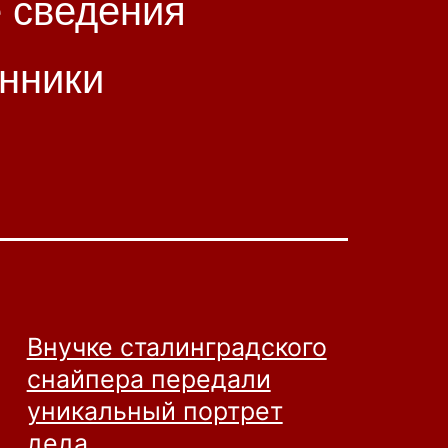
 сведения
енники
Внучке сталинградского
снайпера передали
уникальный портрет
деда