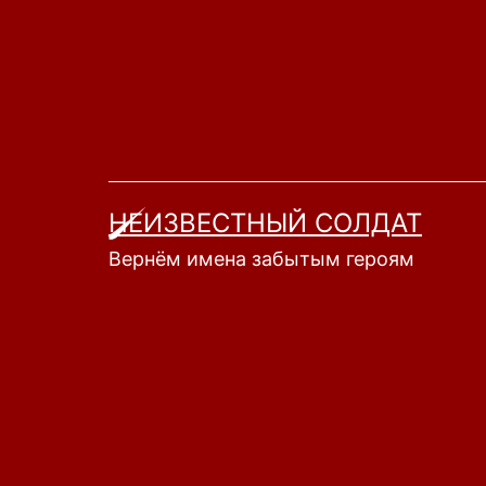
Перейти
к
содержимому
НЕИЗВЕСТНЫЙ СОЛДАТ
Вернём имена забытым героям