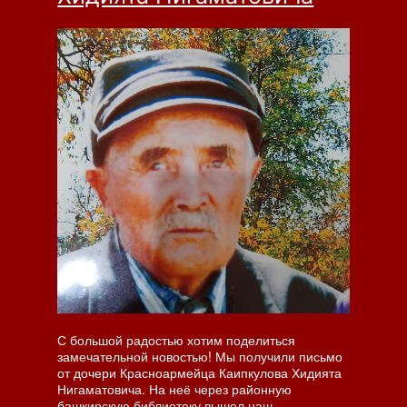
С большой радостью хотим поделиться
замечательной новостью! Мы получили письмо
от дочери Красноармейца Каипкулова Хидията
Нигаматовича. На неё через районную
башкирскую библиотеку вышел наш