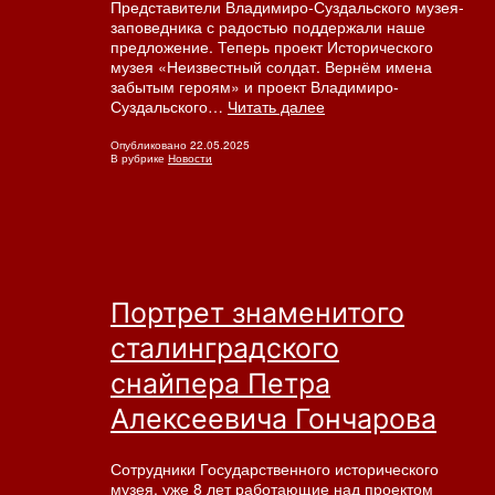
Представители Владимиро-Суздальского музея-
заповедника с радостью поддержали наше
предложение. Теперь проект Исторического
музея «Неизвестный солдат. Вернём имена
забытым героям» и проект Владимиро-
Проект
Суздальского…
Читать далее
«Фронтовой
портрет.
Опубликовано
22.05.2025
В рубрике
Новости
Судьба
солдата»
Владимиро-
Суздальского
музея-
заповедника
Портрет знаменитого
сталинградского
снайпера Петра
Алексеевича Гончарова
Сотрудники Государственного исторического
музея, уже 8 лет работающие над проектом