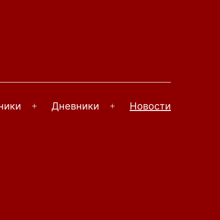
ники
Дневники
Новости
Открыть
Открыть
меню
меню