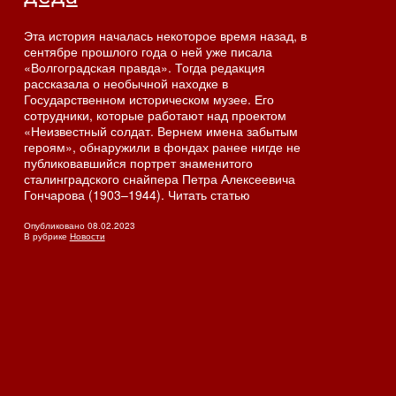
Эта история началась некоторое время назад, в
сентябре прошлого года о ней уже писала
«Волгоградская правда». Тогда редакция
рассказала о необычной находке в
Государственном историческом музее. Его
сотрудники, которые работают над проектом
«Неизвестный солдат. Вернем имена забытым
героям», обнаружили в фондах ранее нигде не
публиковавшийся портрет знаменитого
сталинградского снайпера Петра Алексеевича
Гончарова (1903–1944). Читать статью
Опубликовано
08.02.2023
В рубрике
Новости