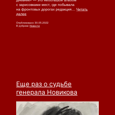
с зарисовками мест, где побывала
на фронтовых дорогах редакция…
Читать
Сталинградцы
далее
встретились
на фронтовой
Опубликовано
30.05.2022
В рубрике
Новости
дороге
Еще раз о судьбе
генерала Новикова