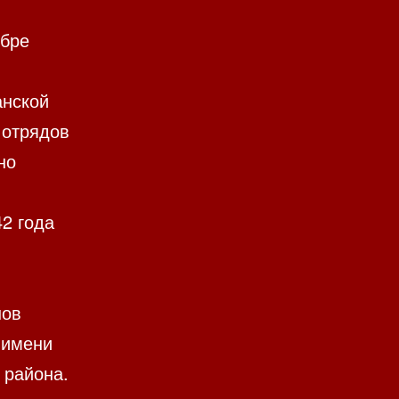
ябре
анской
 отрядов
но
2 года
нов
 имени
 района.