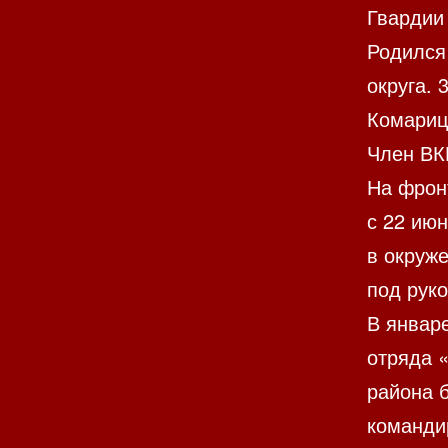
Гвардии
Родился 
округа. 
Комариц
Член ВКП
На фрон
с 22 июн
в окруж
под рук
В январ
отряда «
района 
команди