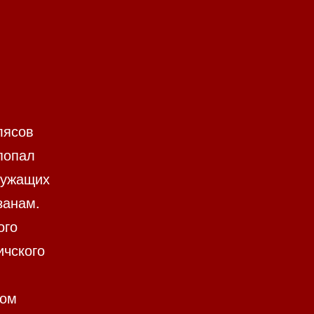
лясов
 попал
лужащих
занам.
ого
ичского
том