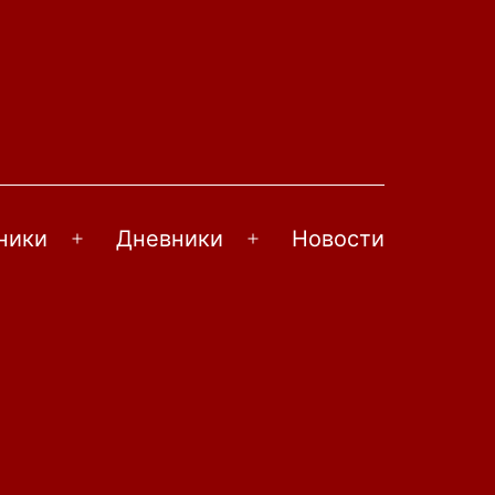
ники
Дневники
Новости
Открыть
Открыть
меню
меню