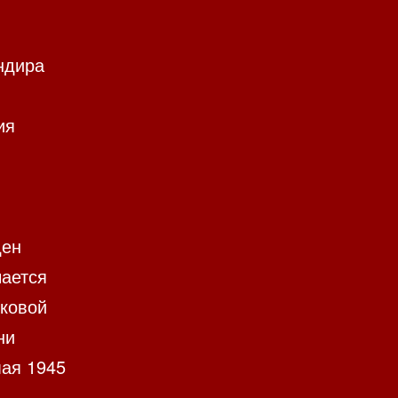
ндира
ия
ден
чается
лковой
ни
мая 1945