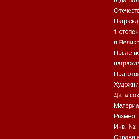
Отечеств
Награжд
1 степен
в Велико
После в
награжд
Подгото
Художник
Дата соз
Материа
Размер: 
Инв. №:
Справа в