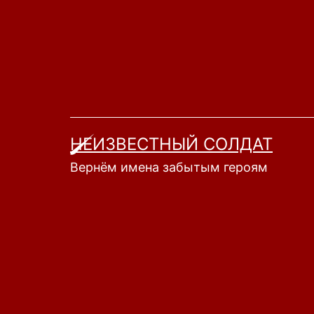
Перейти
к
содержимому
НЕИЗВЕСТНЫЙ СОЛДАТ
Вернём имена забытым героям