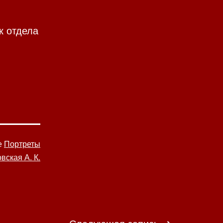
к отдела
е
Портреты
вская А. К.