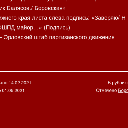
ик Балясов./ Боровская»
жнего края листа слева подпись: «Заверяю/ Н-
ОШПД майор…» (Подпись)
 Орловский штаб партизанского движения
вано
14.02.2021
В рубрик
о
01.05.2021
Отмечено
Боро