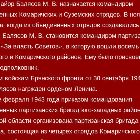
 майор Балясов М. В. назначается командиром
енных Комаричских и Суземских отрядов. В но
а, когда из объединенных отрядов создавались
, Балясов М. В. становится командиром партиз
 «За власть Советов», в которую вошли восемь
ого и Комаричского районов. Ему было присвое
подполковник.
м войскам Брянского фронта от 30 сентября 194
алясов нагржден орденом Ленина.
е февраля 1943 года приказом командования
енных партизанских бригад юго-западных райо
ой области организована партизанская бригада
а, состоящая из четырех отрядов Комаричского