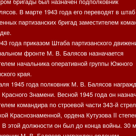
ром бригады был назначен подполковник
лясов. В марте 1943 года его переводят в штаб
енных партизанских бригад заместителем кома
дке.
943 года приказом Штаба партизанского движен
ральном фронте М. В. Балясов назначается
телем начальника оперативной группы Южного
ского края.
аля 1945 года полковник М. В. Балясов награж
 Красного Знамени. Весной 1945 года он назна
телем командира по строевой части 343-й стре
ой Краснознаменной, ордена Кутузова II степе
 В этой должности он был до конца войны. 30 
лковник М. В. Балясов награжден орденом