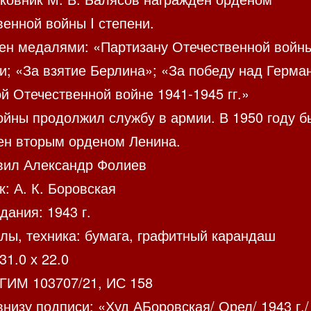
енной войны I степени.
ен медалями: «Партизану Отечественной войн
и; «За взятие Берлина»; «За победу над Герма
й Отечественной войне 1941-1945 гг.»
ойны продолжил службу в армии. В 1950 году б
ен вторым орденом Ленина.
вил Александр Фолиев
: А. К. Боровская
дания: 1943 г.
лы, техника: бумага, графитный карандаш
31.0 х 22.0
 ГИМ 103707/21, ИС 158
низу подписи: «Худ АБоровская/ Орел/ 1943 г./