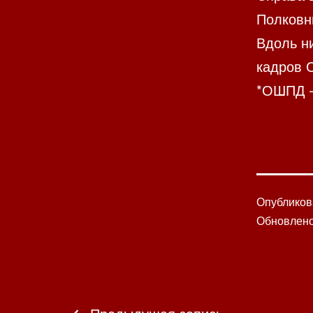
Полковн
Вдоль ни
кадров 
*ОШПД –
Опублико
Обновлен