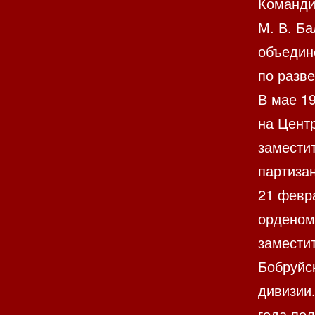
Команди
М. В. Ба
объедин
по разве
В мае 1
на Цент
замести
партизан
21 февр
орденом
замести
Бобруйск
дивизии.
года по