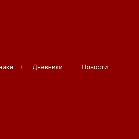
ники
Дневники
Новости
Открыть
Открыть
меню
меню