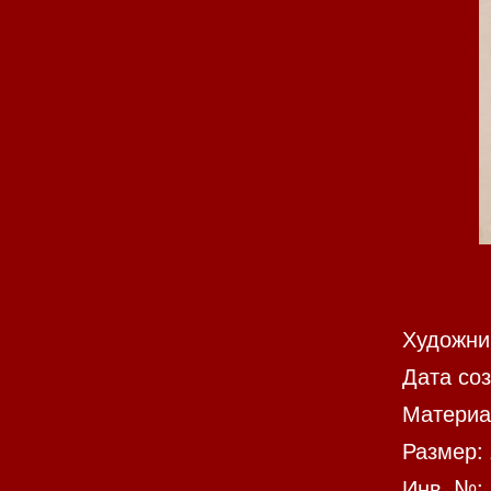
Художни
Дата соз
Материа
Размер: 
Инв. №: