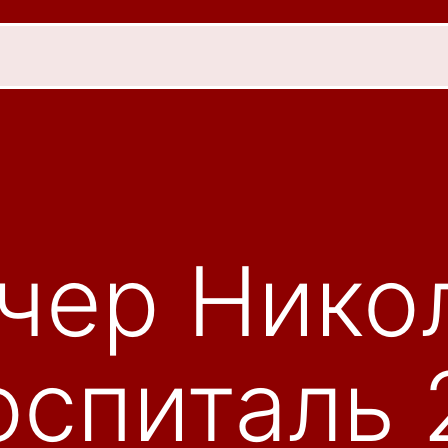
чер Нико
оспиталь 