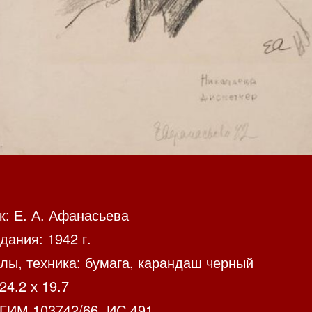
к: Е. А. Афанасьева
дания: 1942 г.
лы, техника: бумага, карандаш черный
24.2 х 19.7
 ГИМ 103742/66, ИС 491