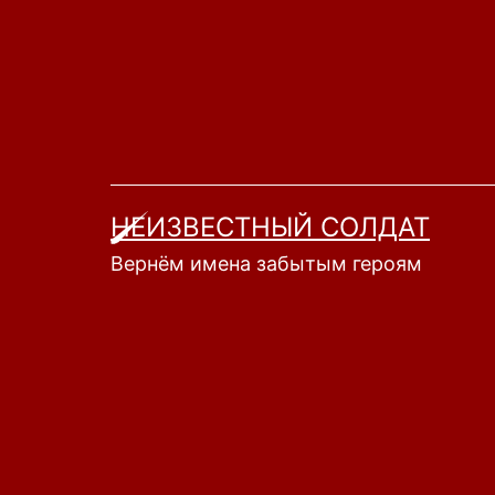
Перейти
к
содержимому
НЕИЗВЕСТНЫЙ СОЛДАТ
Вернём имена забытым героям