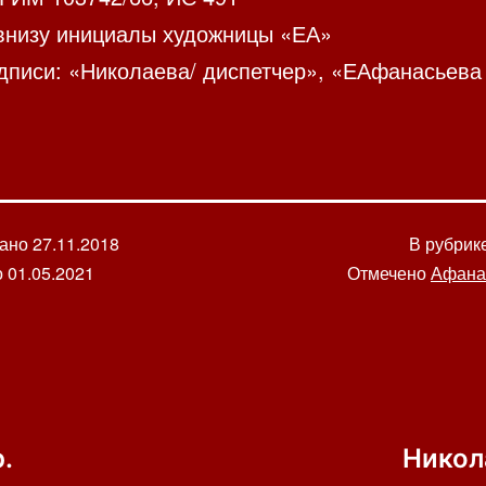
внизу инициалы художницы «ЕА»
дписи: «Николаева/ диспетчер», «ЕАфанасьева
вано
27.11.2018
В рубрик
о
01.05.2021
Отмечено
Афанас
.
Никол