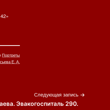
 42»
е
Портреты
ьева Е. А.
Следующая запись
аева. Эвакогоспиталь 290.