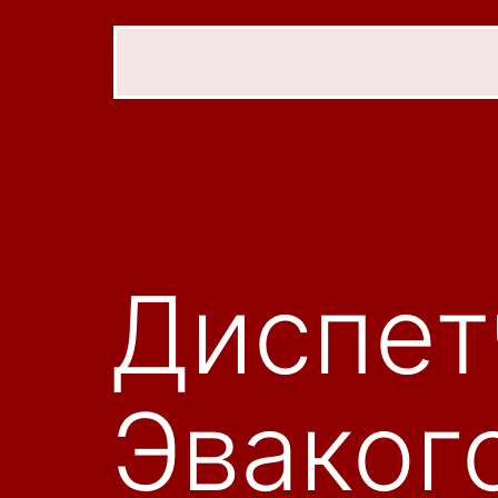
Диспет
Эваког