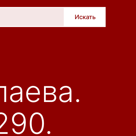
лаева.
290.