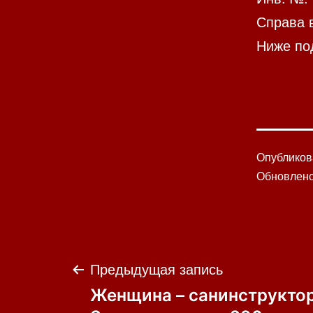
Справа 
Ниже по
Опублико
Обновлен
Навигация
Предыдущая запись
Женщина – санинструктор