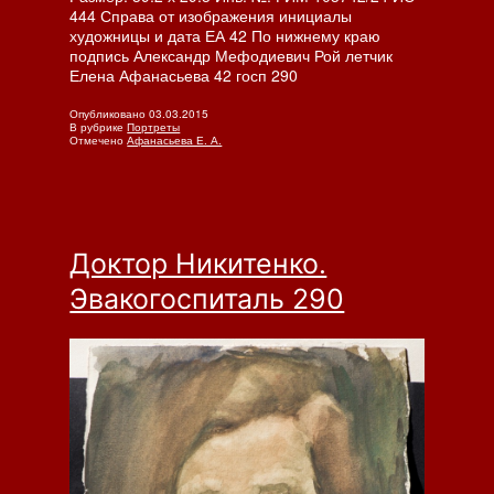
444 Справа от изображения инициалы
художницы и дата ЕА 42 По нижнему краю
подпись Александр Мефодиевич Рой летчик
ч
Елена Афанасьева 42 госп 290
а
Опубликовано
03.03.2015
В рубрике
Портреты
а.
Отмечено
Афанасьева Е. А.
питаль
Доктор Никитенко.
Эвакогоспиталь 290