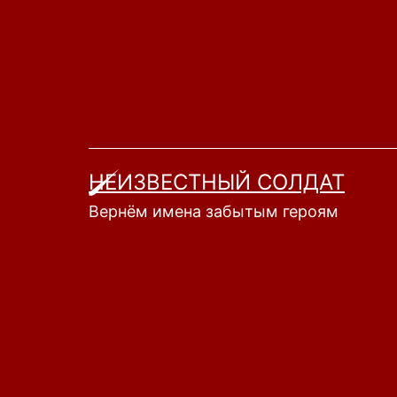
Перейти
к
содержимому
НЕИЗВЕСТНЫЙ СОЛДАТ
Вернём имена забытым героям