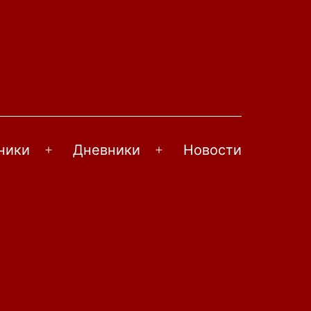
ники
Дневники
Новости
Открыть
Открыть
меню
меню