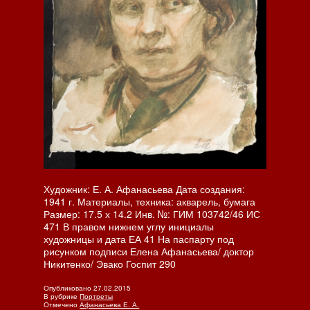
Художник: Е. А. Афанасьева Дата создания:
1941 г. Материалы, техника: акварель, бумага
Размер: 17.5 х 14.2 Инв. №: ГИМ 103742/46 ИС
471 В правом нижнем углу инициалы
художницы и дата ЕА 41 На паспарту под
рисунком подписи Елена Афанасьева/ доктор
Никитенко/ Эвако Госпит 290
Опубликовано
27.02.2015
В рубрике
Портреты
Отмечено
Афанасьева Е. А.