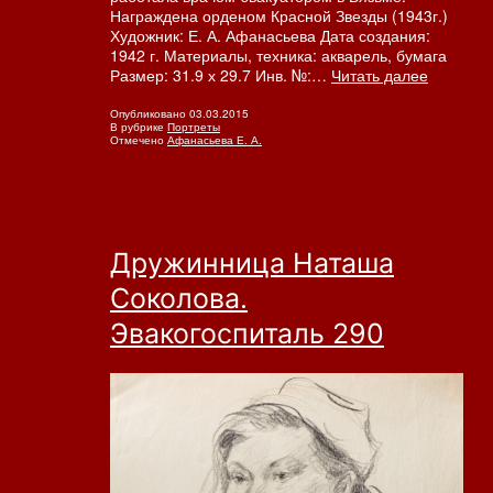
Награждена орденом Красной Звезды (1943г.)
Художник: Е. А. Афанасьева Дата создания:
1942 г. Материалы, техника: акварель, бумага
Военвра
Размер: 31.9 х 29.7 Инв. №:…
Читать далее
Клавдия
Ивановн
Опубликовано
03.03.2015
В рубрике
Портреты
Кукушкин
Отмечено
Афанасьева Е. А.
Эвакогос
290
Дружинница Наташа
Соколова.
Эвакогоспиталь 290