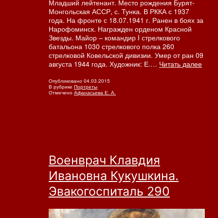
Младший лейтенант. Место рождения Бурят-
Монгольская АССР, с. Тунка. В РККА с 1937
года. На фронте с 18.07.1941 г. Ранен в боях за
Нарофоминск. Награжден орденом Красной
Звезды. Майор – командир I стрелкового
батальона 1030 стрелкового полка 260
стрелковой Ковельской дивизии. Умер от ран 09
Мла
августа 1944 года. Художник: Е.…
Читать далее
лейт
Васи
Опубликовано
04.03.2015
В рубрике
Портреты
Васи
Отмечено
Афанасьева Е. А.
Шуб
Военврач Клавдия
Ивановна Кукушкина.
Эвакогоспиталь 290