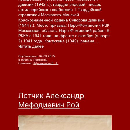
дивизии (1942 г.), гвардии рядовой, писарь
артиллерийского снабжения 1 Гвардейской
стрелковой Московско-Минской
Краснознаменной ордена Суворова дивизии
(1944 г.). Место призыва: Наро-Фоминский РВК,
Московская область, Наро-Фоминский район. В
РККА с 1941 года, на фронте с октября (января
дший
?) 1941 года. Контужена (1942), ранена…
енант
Военфельдшер
Читать далее
лий
Нина
льевич
Ваньюн.
Опубликовано
04.03.2015
ин
В рубрике
Портреты
Эвакогоспиталь
Отмечено
Афанасьева Е. А.
290
Летчик Александр
Мефодиевич Рой